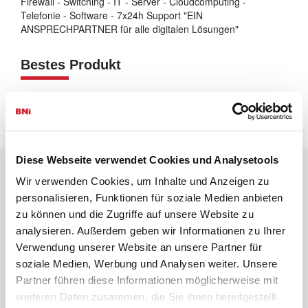
Firewall - Switching - IT - Server - Cloudcomputing -
Telefonie - Software - 7x24h Support "EIN
ANSPRECHPARTNER für alle digitalen Lösungen"
Bestes Produkt
IT, Kommunikation & Cyber Security - Alles aus einer Hand
zum Pauschalpreis
Diese Webseite verwendet Cookies und Analysetools
Wir verwenden Cookies, um Inhalte und Anzeigen zu
Links
personalisieren, Funktionen für soziale Medien anbieten
zu können und die Zugriffe auf unsere Website zu
analysieren. Außerdem geben wir Informationen zu Ihrer
Besucheranmeldung
Verwendung unserer Website an unsere Partner für
Erfolgsgeschichten
soziale Medien, Werbung und Analysen weiter. Unsere
Partner führen diese Informationen möglicherweise mit
Übersicht Meetings
weiteren Daten zusammen, die Sie ihnen bereitgestellt