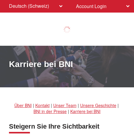
Deutsch (Schweiz)
Account Login
Karriere bei BNI
Über BNI
|
Kontakt
|
Unser Team
|
Unsere Geschichte
|
BNI in der Presse
|
Karriere bei BNI
Steigern Sie Ihre Sichtbarkeit