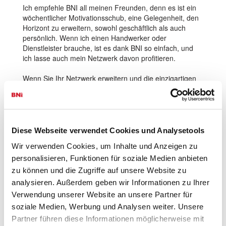
Ich empfehle BNI all meinen Freunden, denn es ist ein
wöchentlicher Motivationsschub, eine Gelegenheit, den
Horizont zu erweitern, sowohl geschäftlich als auch
persönlich. Wenn ich einen Handwerker oder
Dienstleister brauche, ist es dank BNI so einfach, und
ich lasse auch mein Netzwerk davon profitieren.
Wenn Sie Ihr Netzwerk erweitern und die einzigartigen
Vorteile von BNI nutzen möchten, empfehle ich Ihnen,
ein Chapter in Ihrer Nähe zu besuchen und die Kraft
dieses Netzwerks selbst zu entdecken.
Diese Webseite verwendet Cookies und Analysetools
Wir verwenden Cookies, um Inhalte und Anzeigen zu
Über Emmanuelle Ossola
personalisieren, Funktionen für soziale Medien anbieten
Ich schule und begleite Menschen, die schüchtern oder
zu können und die Zugriffe auf unsere Website zu
verkaufsunwillig sind. Ich helfe ihnen, ihre Kundenbasis
analysieren. Außerdem geben wir Informationen zu Ihrer
auf einfache und kostengünstige Weise zu erweitern,
Verwendung unserer Website an unsere Partner für
ohne aufdringlich zu wirken. Mit meinen 29 Jahren
soziale Medien, Werbung und Analysen weiter. Unsere
Erfahrung im Verkauf und
Kundenbeziehungsmanagement teile ich meine
Partner führen diese Informationen möglicherweise mit