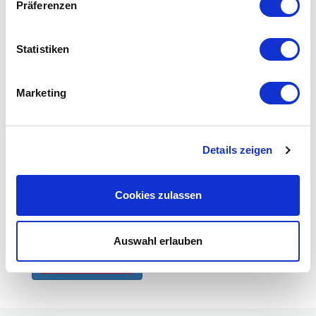
Präferenzen
Artikel teilen
Statistiken
Marketing
Über BNI
BNI steht für «Business Network International» und ist
die weltweit grösste und erfolgreichste
Details zeigen
Netzwerkorganisation. Wir vereinen gleichgesinnte
UnternehmerInnen, die sich mit Empfehlungen
gegenseitig Türen zu neuen Geschäftsmöglichkeiten
Cookies zulassen
öffnen.
Melden Sie sich für einen Besuch in Ihrer Region an und
Auswahl erlauben
erleben Sie unsere bewährte Art zu Netzwerken.
Besucheranmeldung