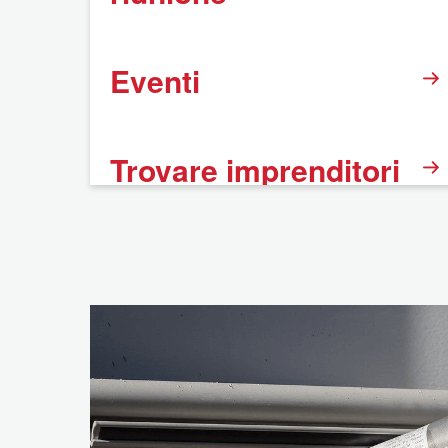
Eventi
Trovare imprenditori
BNI
FAQ
Informazione legale