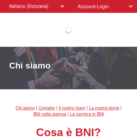
Italiano (Svizzera)
Account Login
Chi siamo
Chi siamo
|
Contatto
|
Il nostro team
|
La nostra storia
|
BNI nella stampa
|
La carriera in BNI
Cosa è BNI?