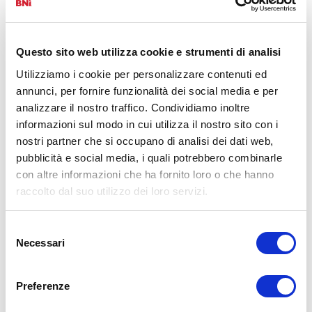
personali e professionali. BNI fornisce una gamma
di opportunità a supporto del life-long learning.
Questo sito web utilizza cookie e strumenti di analisi
Utilizziamo i cookie per personalizzare contenuti ed
annunci, per fornire funzionalità dei social media e per
analizzare il nostro traffico. Condividiamo inoltre
informazioni sul modo in cui utilizza il nostro sito con i
nostri partner che si occupano di analisi dei dati web,
pubblicità e social media, i quali potrebbero combinarle
con altre informazioni che ha fornito loro o che hanno
raccolto dal suo utilizzo dei loro servizi.
Selezione
Atteggiamento positivo
Necessari
del
BNI offre un ambiente che le consente di
consenso
circondarsi di persone che vogliono aiutarsi ad
avere successo.
Preferenze