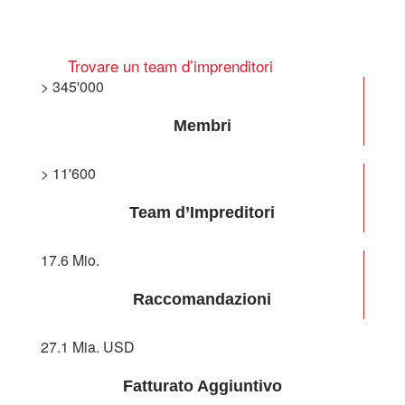
Partecipare a una riunione del
network BNI
Trovare un team d’imprenditori
> 345'000
Membri
> 11'600
Team d’Impreditori
17.6 Mio.
Raccomandazioni
27.1 Mia. USD
Fatturato Aggiuntivo