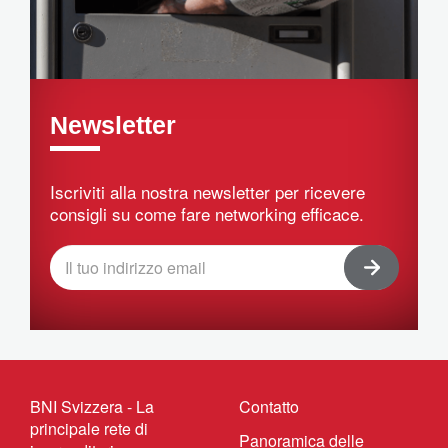
Newsletter
Iscriviti alla nostra newsletter per ricevere
consigli su come fare networking efficace.
BNI Svizzera - La
Contatto
principale rete di
Panoramica delle