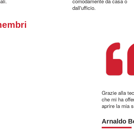
ali.
comodamente da casa o
dall'ufficio.
membri
Grazie alla te
che mi ha offe
aprire la mia 
Arnaldo B