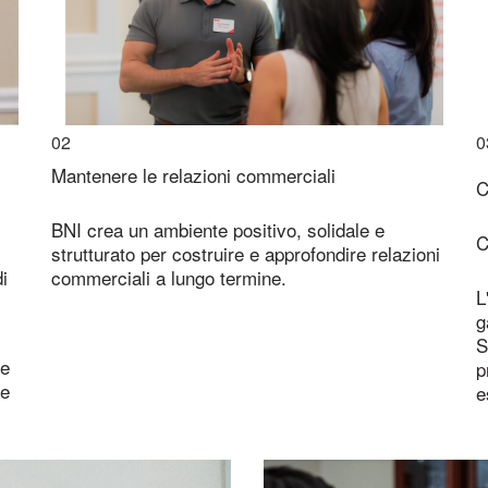
02
0
Mantenere le relazioni commerciali
C
BNI crea un ambiente positivo, solidale e
C
strutturato per costruire e approfondire relazioni
i
commerciali a lungo termine.
L
g
S
 e
p
ve
e