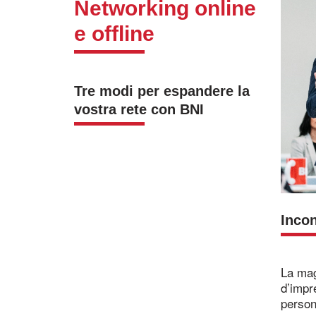
Networking online
e offline
Tre modi per espandere la
vostra rete con BNI
Incon
La mag
d’impre
persona