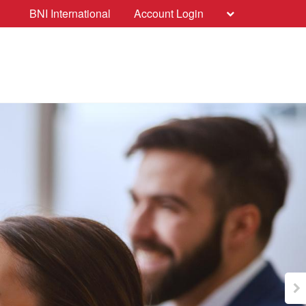
BNI International
Account Login