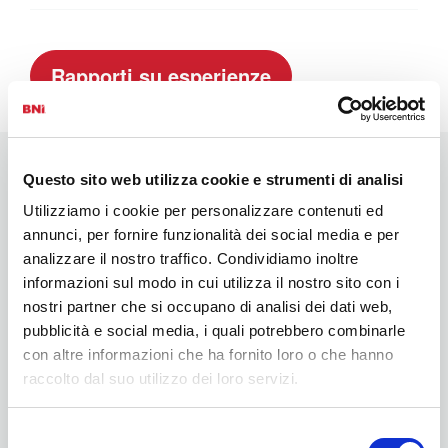
Rapporti su esperienze
Questo sito web utilizza cookie e strumenti di analisi
Links
Utilizziamo i cookie per personalizzare contenuti ed
annunci, per fornire funzionalità dei social media e per
analizzare il nostro traffico. Condividiamo inoltre
Registrazione visitatori
informazioni sul modo in cui utilizza il nostro sito con i
Storie di successo
nostri partner che si occupano di analisi dei dati web,
pubblicità e social media, i quali potrebbero combinarle
Panoramica delle riunione
con altre informazioni che ha fornito loro o che hanno
Eventi
raccolto dal suo utilizzo dei loro servizi.
Trovare imprenditori BNI
Selezione