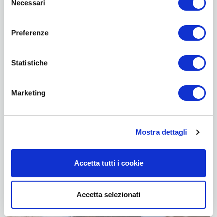
Necessari
FAQ
del
consenso
Informazione legale
Preferenze
Dichiarazione sulla protezione dei dati
Statistiche
Marketing
Mostra dettagli
Accetta tutti i cookie
BNI
Accetta selezionati