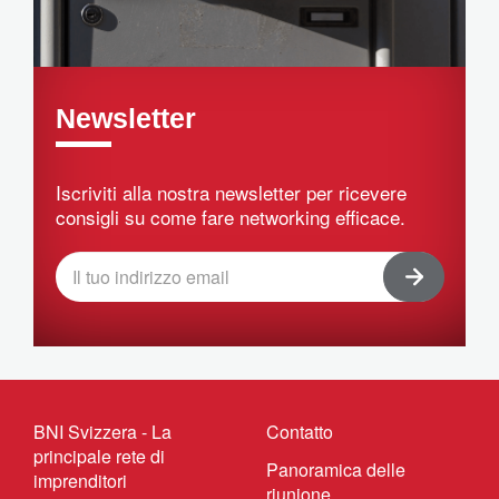
Newsletter
Iscriviti alla nostra newsletter per ricevere
consigli su come fare networking efficace.
BNI Svizzera - La
Contatto
principale rete di
Panoramica delle
imprenditori
riunione