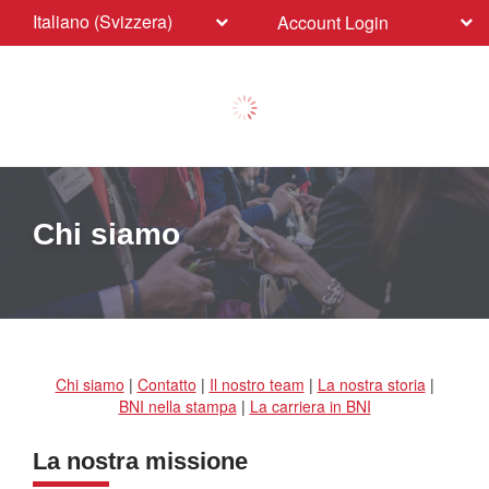
Italiano (Svizzera)
Account Login
Chi siamo
Chi siamo
|
Contatto
|
Il nostro team
|
La nostra storia
|
BNI nella stampa
|
La carriera in BNI
La nostra missione