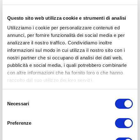
Il contadino ha risposto: «Beh, dovete capire come
viene impollinato il mais. Viene impollinato dai campi
Questo sito web utilizza cookie e strumenti di analisi
vicini. E se hai campi intorno a te che non hanno questo
Utilizziamo i cookie per personalizzare contenuti ed
mais di alta qualità, il tuo campo non crescerà mais di
alta qualità. Ma se il campo del mio vicino ha questo
annunci, per fornire funzionalità dei social media e per
mais davvero forte, allora io ho un mais eccezionale. Ed
analizzare il nostro traffico. Condividiamo inoltre
è così che ho vinto alla fiera statale del Nebraska negli
informazioni sul modo in cui utilizza il nostro sito con i
ultimi quattro anni».
nostri partner che si occupano di analisi dei dati web,
pubblicità e social media, i quali potrebbero combinarle
Pensateci:
questo è davvero un concetto chiave per un
con altre informazioni che ha fornito loro o che hanno
raccolto dal suo utilizzo dei loro servizi.
networking aziendale di successo! In parole povere, se
volete essere networker efficaci, dovete entrare nel
networking con l'impegno di aiutare altre persone
Selezione
perché è così che sarete aiutati.
Necessari
del
consenso
Preferenze
Condividi l’articolo