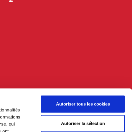
Autoriser tous les cookies
ionnalités
formations
Autoriser la sélection
yse, qui
s ont