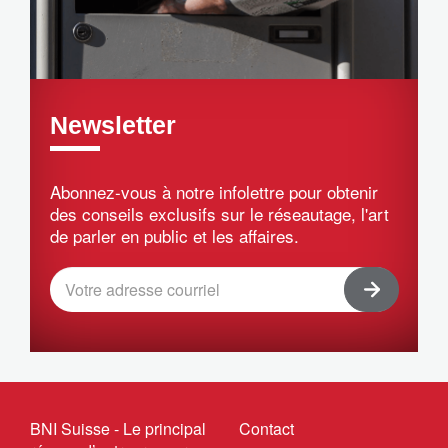
Newsletter
Abonnez-vous à notre infolettre pour obtenir
des conseils exclusifs sur le réseautage, l'art
de parler en public et les affaires.
BNI Suisse - Le principal
Contact