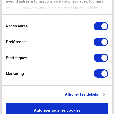
avec d'autres informations que vous leur avez fournies
ou qu'ils ont collectées lors de votre utilisation de leurs
services.
Sélection
Nécessaires
du
consentement
Préférences
Tous nos groupes d'entrepreneurs sont constitués de
membres motivés et motivants, qui deviennent les
meilleurs ambassadeurs des autres. Par le simple fait
Statistiques
de se côtoyer une fois par semaine, nous créons des
relations significatives basées sur la confiance mutuelle
de professionnel à professionnel.
Marketing
Hugues Steyner
Country Manager
Afficher les détails
BNI Suisse
Autoriser tous les cookies