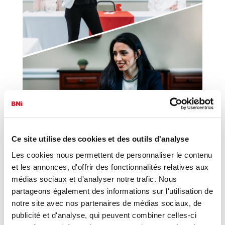
Ce site utilise des cookies et des outils d'analyse
Les cookies nous permettent de personnaliser le contenu
BNI Hybrid
et les annonces, d'offrir des fonctionnalités relatives aux
médias sociaux et d'analyser notre trafic. Nous
partageons également des informations sur l'utilisation de
Une combinaison exceptionnelle de réunions en ligne et
de rencontres sur place pour combiner les avantages
notre site avec nos partenaires de médias sociaux, de
des deux modèles.
publicité et d'analyse, qui peuvent combiner celles-ci