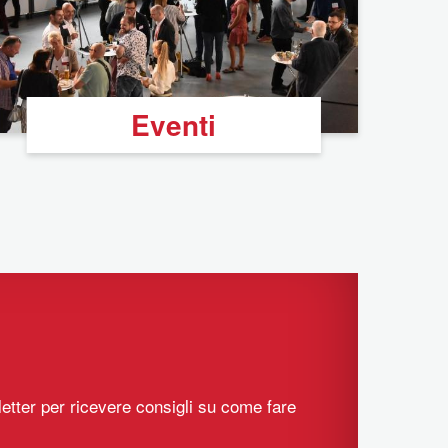
Eventi
sletter per ricevere consigli su come fare