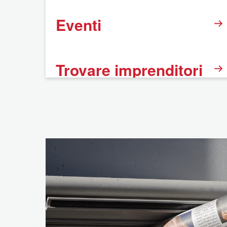
Eventi
Trovare imprenditori
BNI
FAQ
Informazione legale
Dichiarazione sulla