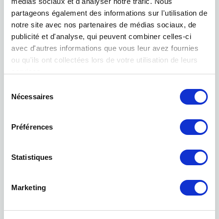
Déclaration de confidentialité
médias sociaux et d'analyser notre trafic. Nous
partageons également des informations sur l'utilisation de
notre site avec nos partenaires de médias sociaux, de
publicité et d'analyse, qui peuvent combiner celles-ci
avec d'autres informations que vous leur avez fournies
ou qu'ils ont collectées lors de votre utilisation de leurs
services.
Sélection
Nécessaires
du
consentement
Préférences
BNI
Statistiques
Marketing