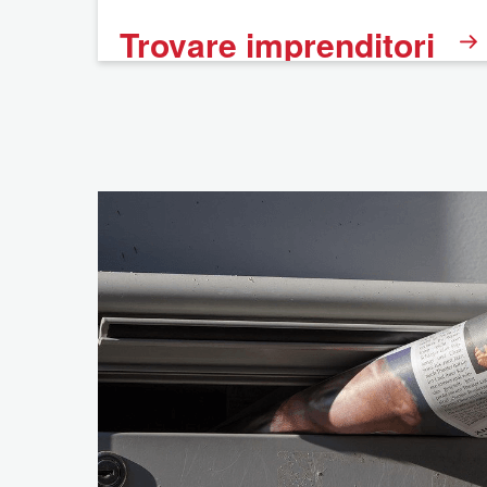
Trovare imprenditori
BNI
FAQ
Informazione legale
Dichiarazione sulla
protezione dei dati