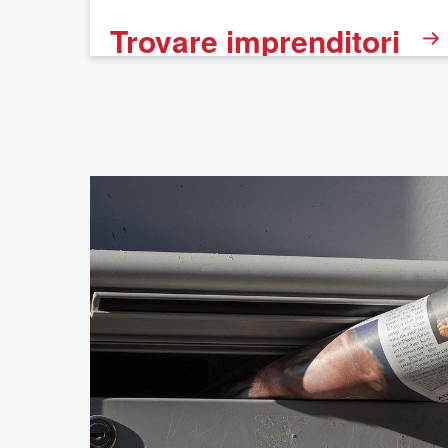
Trovare imprenditori
BNI
FAQ
Informazione legale
Dichiarazione sulla
protezione dei dati